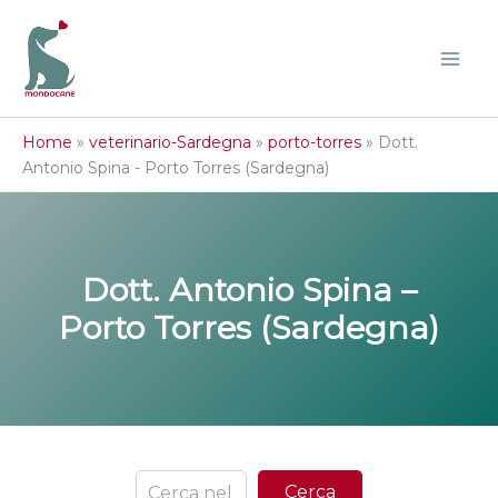
Vai
al
contenuto
Home
»
veterinario-Sardegna
»
porto-torres
»
Dott.
Antonio Spina - Porto Torres (Sardegna)
Dott. Antonio Spina –
Porto Torres (Sardegna)
Ce
Cerca