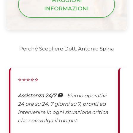
MAGGIORI
INFORMAZIONI
Perché Scegliere Dott. Antonio Spina
⭐⭐⭐⭐⭐
⭐
Assistenza 24/7 🏥
– Siamo operativi
St
24 ore su 24, 7 giorni su 7, pronti ad
ve
intervenire in ogni situazione critica
sp
che coinvolga il tuo pet.
es
em