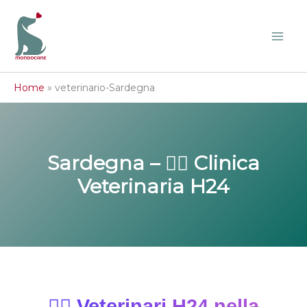
Vai
al
contenuto
Home
»
veterinario-Sardegna
Sardegna – 🐕‍🦺 Clinica
Veterinaria H24
🐕‍🦺 Veterinari H24 nella