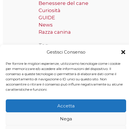
Benessere del cane
Curiosità
GUIDE
News
Razza canina
Tag
Gestisci Consenso
Taglia grande
Per fornire le migliori esperienze, utilizziamo tecnologie come i cookie
per memorizzare e/o accedere alle informazioni del dispositivo. Il
consenso a queste tecnologie ci permetterà di elaborare dati come il
comportamento di navigazione o ID unici su questo sito. Non
acconsentire o ritirare il consenso può influire negativamente su alcune
Copyright © 2025 MondoCane.Top - Tutti i diritti sono
caratteristiche e funzioni.
riservati
Accetta
Nega