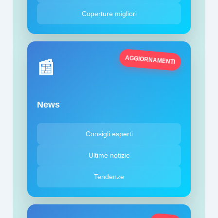
Coperture migliori
AGGIORNAMENTI
📰
News
Consigli esperti
Ultime notizie
Tendenze