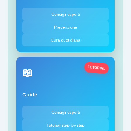
Consigli esperti
Prevenzione
Cura quotidiana
📖
TUTORIAL
Guide
Consigli esperti
Tutorial step-by-step