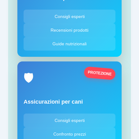
Consigli esperti
Recensioni prodotti
Guide nutrizionali
PROTEZIONE
🛡️
Assicurazioni per cani
Consigli esperti
Confronto prezzi