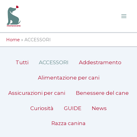
Vai
al
contenuto
Home
»
ACCESSORI
Filter
Tutti
ACCESSORI
Addestramento
posts
by
Alimentazione per cani
category
Assicurazioni per cani
Benessere del cane
Curiosità
GUIDE
News
Razza canina