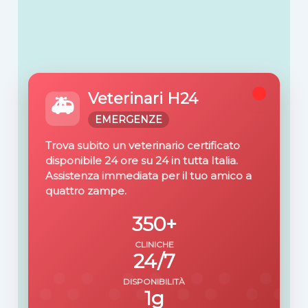
Veterinari H24
🚑
EMERGENZE
Trova subito un veterinario certificato
disponibile 24 ore su 24 in tutta Italia.
Assistenza immediata per il tuo amico a
quattro zampe.
350+
CLINICHE
24/7
DISPONIBILITÀ
1g