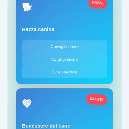
🐕
RAZZE
Razza canina
Consigli esperti
Caratteristiche
Cura specifica
💚
SALUTE
Benessere del cane