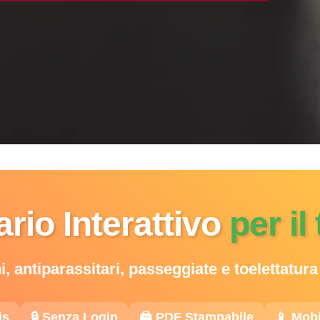
rio Interattivo
per il
, antiparassitari, passeggiate e toelettatura
is
🔒 Senza Login
🖨️ PDF Stampabile
📱 Mobi