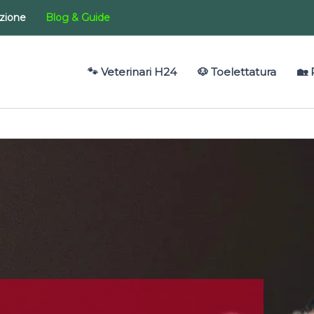
azione
Blog & Guide
🐾 Veterinari H24
🐶 Toelettatura
🏡 