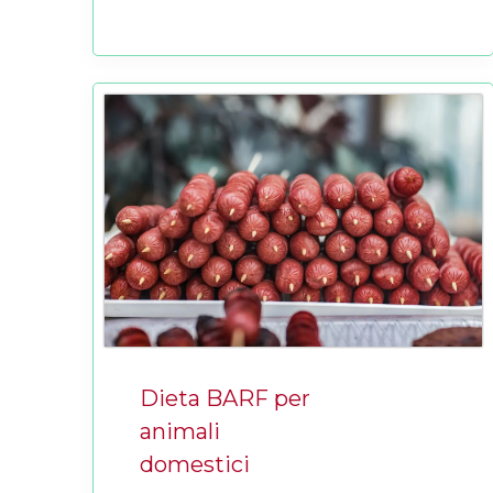
Dieta BARF per
animali
domestici