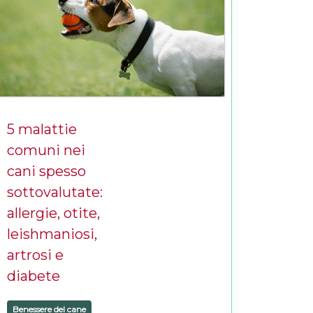
5 malattie
comuni nei
cani spesso
sottovalutate:
allergie, otite,
leishmaniosi,
artrosi e
diabete
Benessere del cane