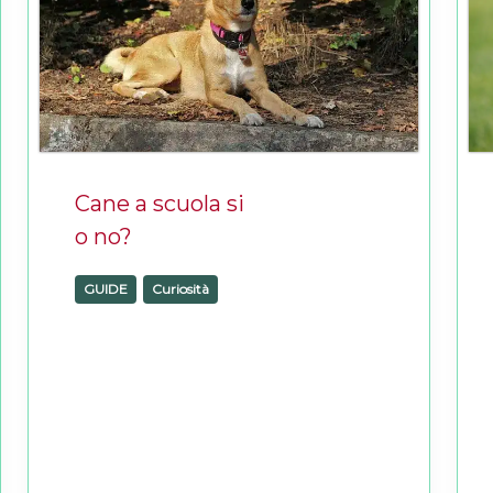
Cane a scuola si
o no?
GUIDE
,
Curiosità