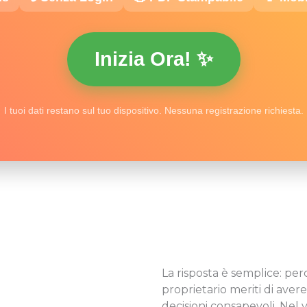
Inizia Ora! ✨
I tuoi dati restano sul tuo dispositivo. Nessuna registrazione richiesta.
La risposta è semplice: per
proprietario meriti di aver
decisioni consapevoli. Nel v