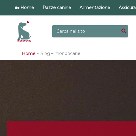
Vai
🏡 Home
Razze canine
Alimentazione
Assicur
al
contenuto
Ricerca
per:
Home
»
Blog – mondocane