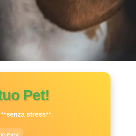
 tuo Pet!
 **senza stress**.
le-First