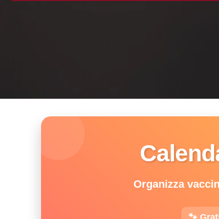
Calenda
Organizza vaccini
🐾 Grat