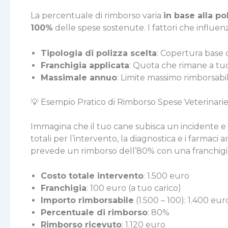
La percentuale di rimborso varia
in base alla po
100%
delle spese sostenute. I fattori che influ
Tipologia di polizza scelta
: Copertura base
Franchigia applicata
: Quota che rimane a tuo
Massimale annuo
: Limite massimo rimborsabi
💡 Esempio Pratico di Rimborso Spese Veterinari
Immagina che il tuo cane subisca un incidente e 
totali per l’intervento, la diagnostica e i farmac
prevede un rimborso dell’80% con una franchigia d
Costo totale intervento
: 1.500 euro
Franchigia
: 100 euro (a tuo carico)
Importo rimborsabile
(1.500 – 100): 1.400 eur
Percentuale di rimborso
: 80%
Rimborso ricevuto
: 1.120 euro