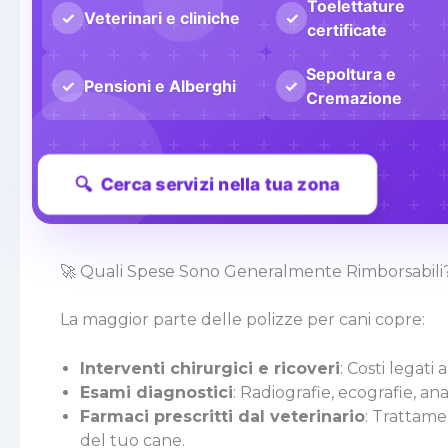
Toelettature
✓
Veterinari e cliniche
✓
certificate
Sepoltura e
✓
Pensioni e Alberghi
✓
Cremazione
🔍
Cerca servizi nella tua zona
🚀 Quali Spese Sono Generalmente Rimborsabili
La maggior parte delle polizze per cani copre:
Interventi chirurgici e ricoveri
: Costi legat
Esami diagnostici
: Radiografie, ecografie, an
Farmaci prescritti dal veterinario
: Trattame
del tuo cane.