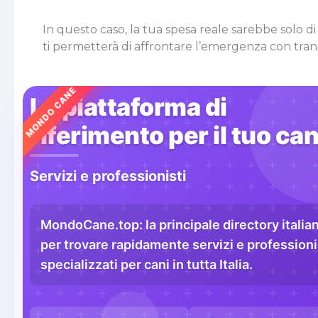
In questo caso, la tua spesa reale sarebbe solo 
ti permetterà di affrontare l’emergenza con tranq
MONDO CANE
La piattaforma di
riferimento per il tuo ca
Servizi e professionisti
MondoCane.top: la principale directory italia
per trovare rapidamente servizi e professioni
specializzati per cani in tutta Italia.