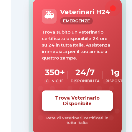
Veterinari H24
🚑
EMERGENZE
Trova subito un veterinario
certificato disponibile 24 ore
su 24 in tutta Italia. Assistenza
immediata per il tuo amico a
quattro zampe.
350+
24/7
1g
CLINICHE
DISPONIBILITÀ
RISPOSTA
Trova Veterinario
Disponibile
Rete di veterinari certificati in
tutta Italia