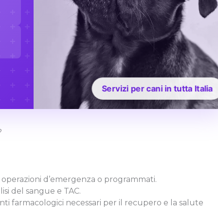
Servizi per cani in tutta Italia
?
i a operazioni d’emergenza o programmati.
alisi del sangue e TAC.
nti farmacologici necessari per il recupero e la salute