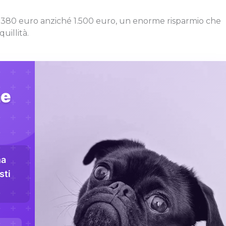
di 380 euro anziché 1.500 euro, un enorme risparmio che
uillità.
ne
na
sti