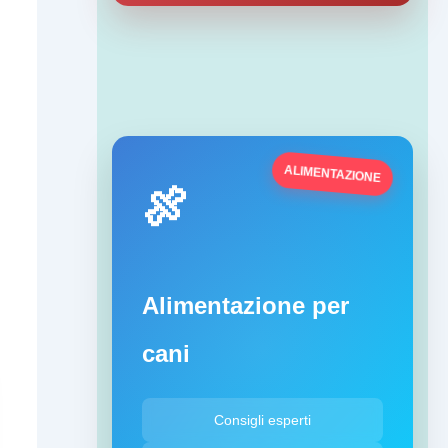
ALIMENTAZIONE
🍖
Alimentazione per
cani
Consigli esperti