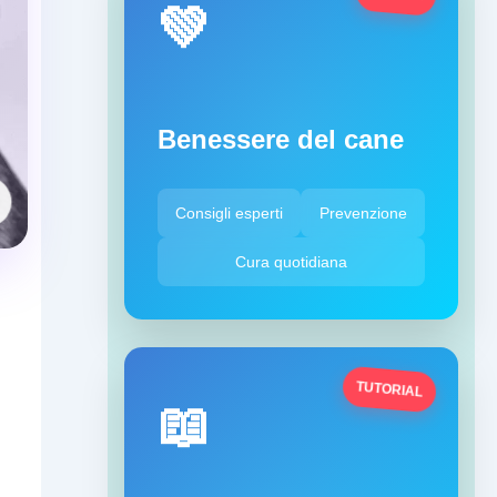
💚
Benessere del cane
Consigli esperti
Prevenzione
Cura quotidiana
TUTORIAL
📖