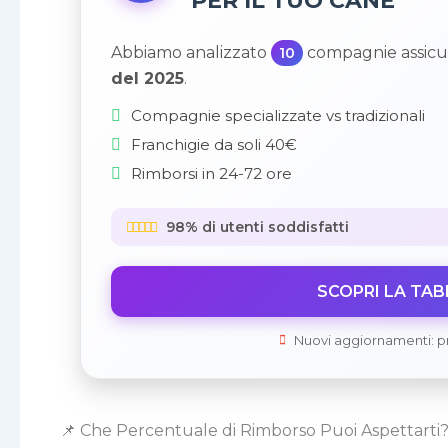
PER IL TUO CANE
Abbiamo analizzato
compagnie assicur
10
del 2025
.
Compagnie specializzate vs tradizionali
Franchigie da soli 40€
Rimborsi in 24-72 ore
98% di utenti soddisfatti
SCOPRI LA TA
Nuovi aggiornamenti: prez
📌 Che Percentuale di Rimborso Puoi Aspettarti