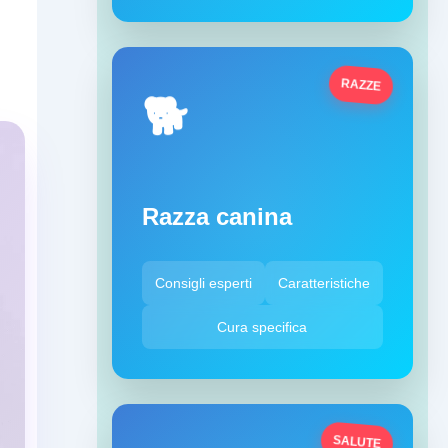
RAZZE
🐕
Razza canina
Consigli esperti
Caratteristiche
Cura specifica
SALUTE