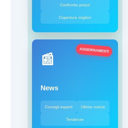
Confronto prezzi
Coperture migliori
AGGIORNAMENTI
📰
News
Consigli esperti
Ultime notizie
Tendenze