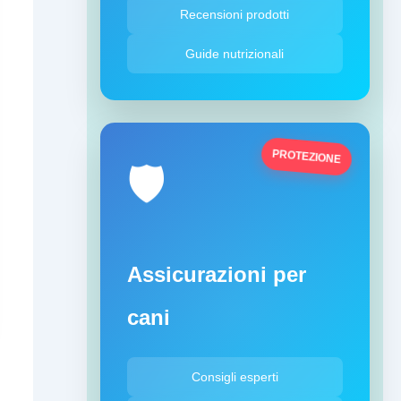
Recensioni prodotti
Guide nutrizionali
PROTEZIONE
🛡️
Assicurazioni per
cani
Consigli esperti