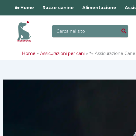
Vai
🏡 Home
Razze canine
Alimentazione
Assi
al
contenuto
Ricerca
per:
Home
»
Assicurazioni per cani
»
🐾 Assicurazione Cane