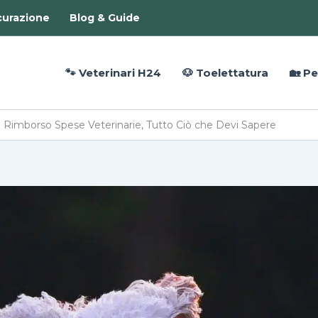
curazione
Blog & Guide
🐾 Veterinari H24
🐶 Toelettatura
🏡 Pe
: Rimborso Spese Veterinarie, Tutto Ciò che Devi Sapere