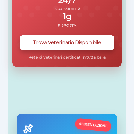
24/7
DISPONIBILITÀ
1g
RISPOSTA
Trova Veterinario Disponibile
Rete di veterinari certificati in tutta Italia
ALIMENTAZIONE
🍖