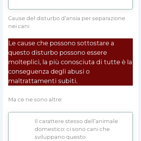
Cause del disturbo d’ansia per separazione
nei cani
Le cause che possono sottostare a
questo disturbo possono essere
molteplici, la più conosciuta di tutte è la
conseguenza degli abusi o
maltrattamenti subiti.
Ma ce ne sono altre:
Il carattere stesso dell’animale
domestico: ci sono cani che
sviluppano questo