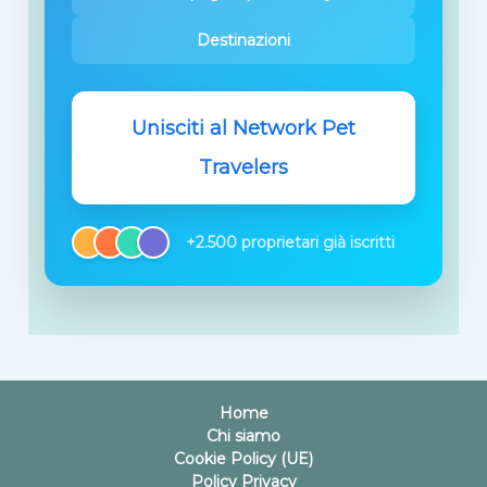
Destinazioni
Unisciti al Network Pet
Travelers
+2.500 proprietari già iscritti
Home
Chi siamo
Cookie Policy (UE)
Policy Privacy