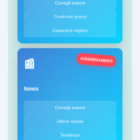
Consigli esperti
Confronto prezzi
Coperture migliori
AGGIORNAMENTI
📰
News
Consigli esperti
Ultime notizie
Tendenze