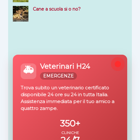
Cane a scuola si o no?
Veterinari H24
🚑
EMERGENZE
Trova subito un veterinario certificato
disponibile 24 ore su 24 in tutta Italia.
Assistenza immediata per il tuo amico a
quattro zampe.
350+
CLINICHE