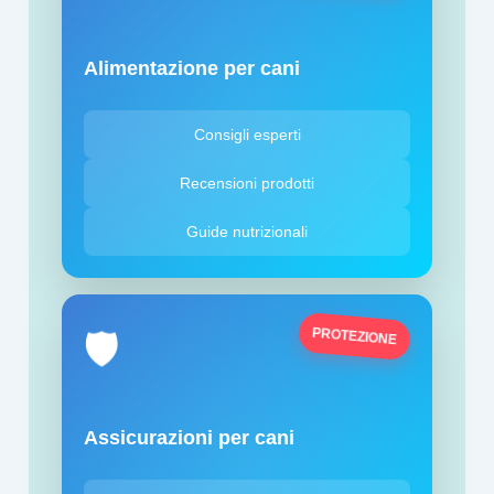
Alimentazione per cani
Consigli esperti
Recensioni prodotti
Guide nutrizionali
PROTEZIONE
🛡️
Assicurazioni per cani