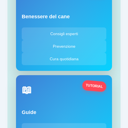
Benessere del cane
Consigli esperti
Prevenzione
Cura quotidiana
TUTORIAL
📖
Guide