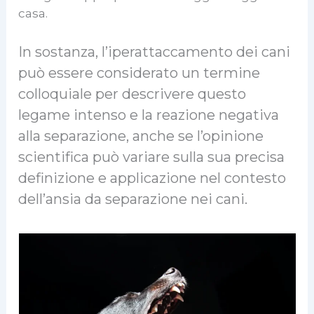
casa.
In sostanza, l’iperattaccamento dei cani
può essere considerato un termine
colloquiale per descrivere questo
legame intenso e la reazione negativa
alla separazione, anche se l’opinione
scientifica può variare sulla sua precisa
definizione e applicazione nel contesto
dell’ansia da separazione nei cani.