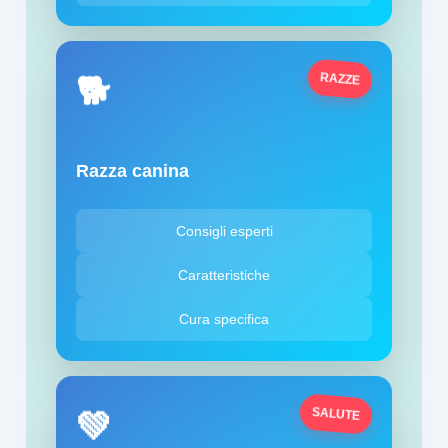
RAZZE
🐕
Razza canina
Consigli esperti
Caratteristiche
Cura specifica
SALUTE
💚