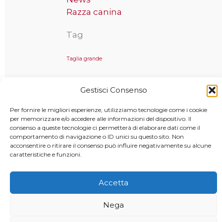
Razza canina
Tag
Taglia grande
Gestisci Consenso
Copyright © 2025 MondoCane.Top - Tutti i diritti sono
Per fornire le migliori esperienze, utilizziamo tecnologie come i cookie
per memorizzare e/o accedere alle informazioni del dispositivo. Il
riservati
consenso a queste tecnologie ci permetterà di elaborare dati come il
comportamento di navigazione o ID unici su questo sito. Non
acconsentire o ritirare il consenso può influire negativamente su alcune
caratteristiche e funzioni.
Accetta
Nega