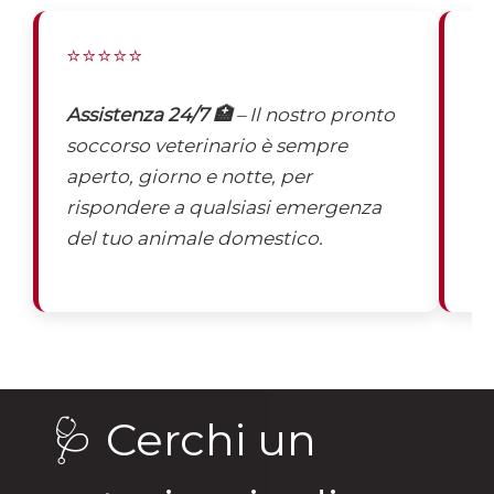
⭐⭐⭐⭐⭐
⭐
Assistenza 24/7 🏥
– Il nostro pronto
St
soccorso veterinario è sempre
pe
aperto, giorno e notte, per
ag
rispondere a qualsiasi emergenza
ec
del tuo animale domestico.
🩺 Cerchi un