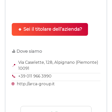
🔹 Sei il titolare dell’azienda?
⛳ Dove siamo
Via Caselette, 128, Alpignano (Piemonte)
📍
10091
📞
+39 011 966 3990
🌐
http://arca-group.it