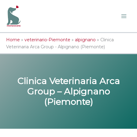
Vai
al
contenuto
Home
»
veterinario-Piemonte
»
alpignano
»
Clinica
Veterinaria Arca Group - Alpignano (Piemonte)
Clinica Veterinaria Arca
Group – Alpignano
(Piemonte)