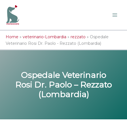
Vai
al
contenuto
Home
»
veterinario-Lombardia
»
rezzato
»
Ospedale
Veterinario Rosi Dr. Paolo - Rezzato (Lombardia)
Ospedale Veterinario
Rosi Dr. Paolo – Rezzato
(Lombardia)