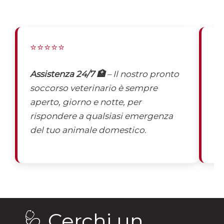
⭐⭐⭐⭐⭐
⭐
Assistenza 24/7 🏥
– Il nostro pronto
St
soccorso veterinario è sempre
ve
aperto, giorno e notte, per
sp
rispondere a qualsiasi emergenza
es
del tuo animale domestico.
em
🩺 Cerchi un