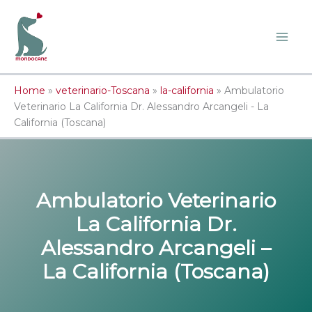
Vai
al
contenuto
Home
»
veterinario-Toscana
»
la-california
»
Ambulatorio
Veterinario La California Dr. Alessandro Arcangeli - La
California (Toscana)
Ambulatorio Veterinario
La California Dr.
Alessandro Arcangeli –
La California (Toscana)