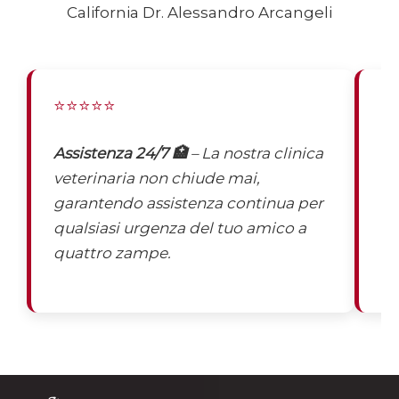
California Dr. Alessandro Arcangeli
⭐⭐⭐⭐⭐
⭐
Assistenza 24/7 🏥
– La nostra clinica
St
veterinaria non chiude mai,
co
garantendo assistenza continua per
di
qualsiasi urgenza del tuo amico a
mi
quattro zampe.