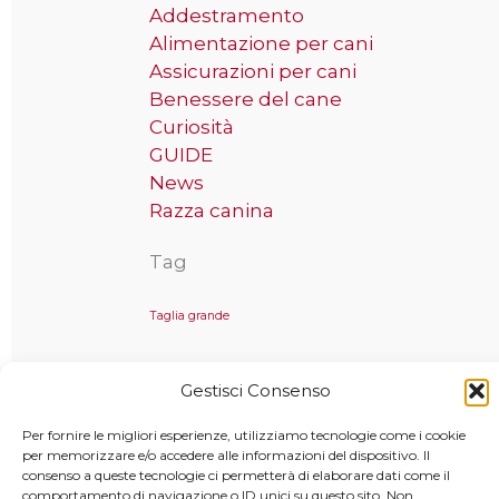
Addestramento
Alimentazione per cani
Assicurazioni per cani
Benessere del cane
Curiosità
GUIDE
News
Razza canina
Tag
Taglia grande
Gestisci Consenso
Copyright © 2025 MondoCane.Top - Tutti i diritti sono
Per fornire le migliori esperienze, utilizziamo tecnologie come i cookie
riservati
per memorizzare e/o accedere alle informazioni del dispositivo. Il
consenso a queste tecnologie ci permetterà di elaborare dati come il
comportamento di navigazione o ID unici su questo sito. Non