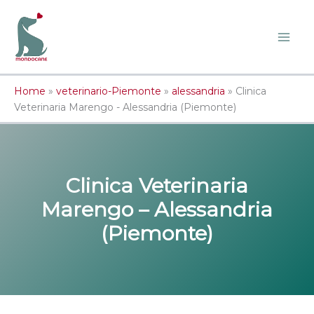
Vai
al
contenuto
Home
»
veterinario-Piemonte
»
alessandria
»
Clinica
Veterinaria Marengo - Alessandria (Piemonte)
Clinica Veterinaria
Marengo – Alessandria
(Piemonte)