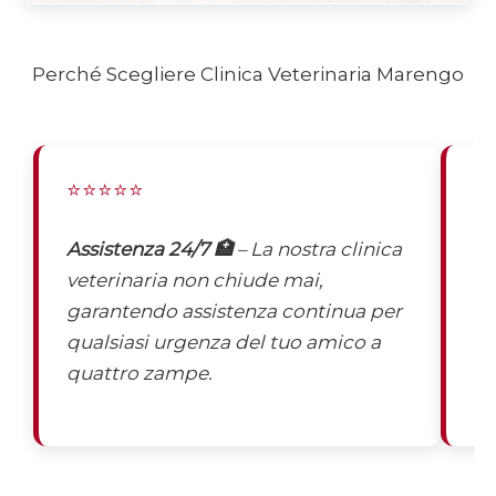
Perché Scegliere Clinica Veterinaria Marengo
⭐⭐⭐⭐⭐
⭐
Assistenza 24/7 🏥
– La nostra clinica
St
veterinaria non chiude mai,
pe
garantendo assistenza continua per
ag
qualsiasi urgenza del tuo amico a
ec
quattro zampe.