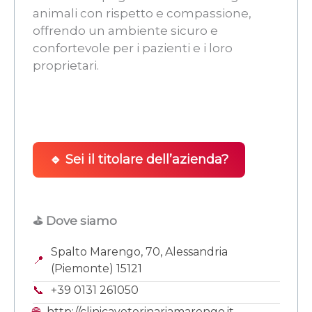
animali con rispetto e compassione,
offrendo un ambiente sicuro e
confortevole per i pazienti e i loro
proprietari.
🔹 Sei il titolare dell’azienda?
⛳ Dove siamo
Spalto Marengo, 70, Alessandria
📍
(Piemonte) 15121
📞
+39 0131 261050
🌐
http://clinicaveterinariamarengo.it