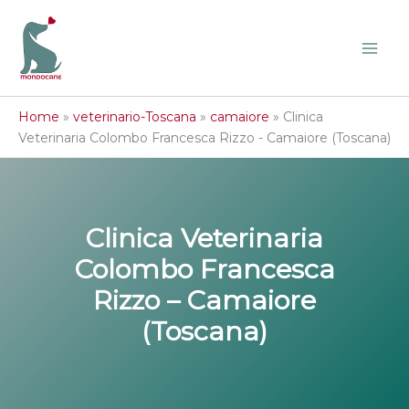
Vai
al
contenuto
Home
»
veterinario-Toscana
»
camaiore
»
Clinica
Veterinaria Colombo Francesca Rizzo - Camaiore (Toscana)
Clinica Veterinaria
Colombo Francesca
Rizzo – Camaiore
(Toscana)