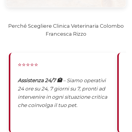
Perché Scegliere Clinica Veterinaria Colombo
Francesca Rizzo
⭐⭐⭐⭐⭐
⭐
Assistenza 24/7 🏥
– Siamo operativi
St
24 ore su 24, 7 giorni su 7, pronti ad
ve
intervenire in ogni situazione critica
sp
che coinvolga il tuo pet.
es
em