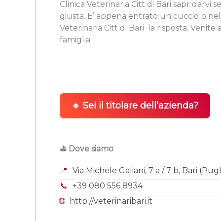
Clinica Veterinaria Citt di Bari sapr darvi
giusta. E’ appena entrato un cucciolo nell
Veterinaria Citt di Bari  la risposta. Venite
famiglia.
🔹 Sei il titolare dell’azienda?
⛳ Dove siamo
📍
Via Michele Galiani, 7 a / 7 b, Bari (Pug
📞
+39 080 556 8934
🌐
http://veterinaribari.it