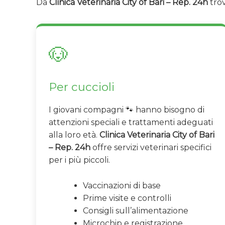
Da
Clinica Veterinaria City of Bari – Rep. 24h
trov
🐶
Per cuccioli
I giovani compagni 🐾 hanno bisogno di
attenzioni speciali e trattamenti adeguati
alla loro età.
Clinica Veterinaria City of Bari
– Rep. 24h
offre servizi veterinari specifici
per i più piccoli.
Vaccinazioni di base
Prime visite e controlli
Consigli sull’alimentazione
Microchip e registrazione