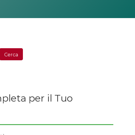
Ce
Cerca
pleta per il Tuo