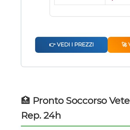
👉 VEDI I PREZZI
🚀 
🏥
Pronto Soccorso Veter
Rep. 24h