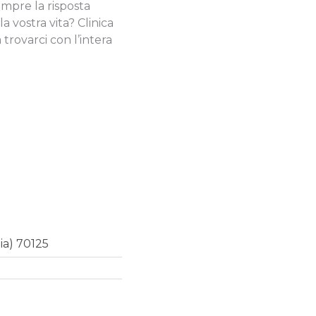
 sempre la risposta
a vostra vita? Clinica
 a trovarci con l’intera
lia) 70125