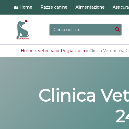
Vai
🏡 Home
Razze canine
Alimentazione
Assicur
al
contenuto
Ricerca
per:
Home
»
veterinario-Puglia
»
bari
»
Clinica Veterinaria C
Clinica Vet
2