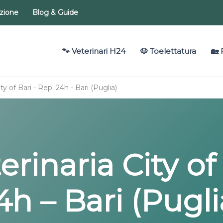
azione
Blog & Guide
🐾 Veterinari H24
🐶 Toelettatura
🏡 
ity of Bari - Rep. 24h - Bari (Puglia)
erinaria City of
4h – Bari (Pugli