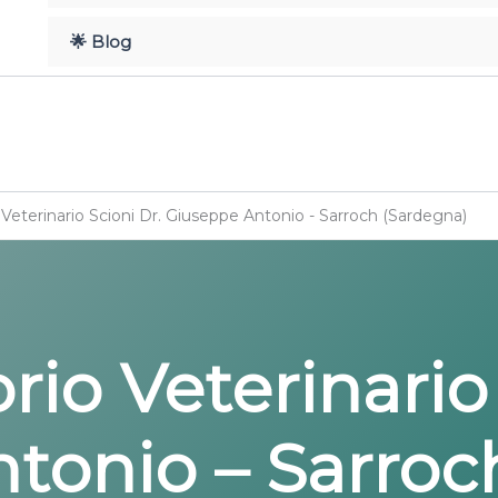
🌟 Blog
Veterinario Scioni Dr. Giuseppe Antonio - Sarroch (Sardegna)
io Veterinario 
tonio – Sarroc