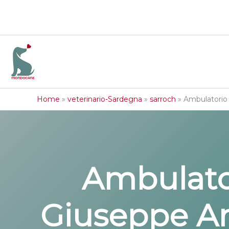
Home
»
veterinario-Sardegna
»
sarroch
»
Ambulatorio 
Ambulator
Giuseppe An