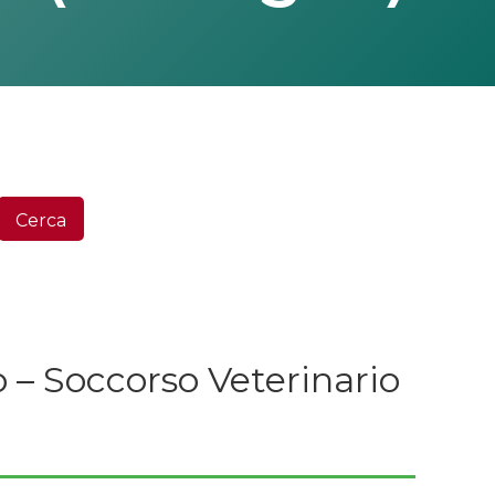
Ce
Cerca
 – Soccorso Veterinario