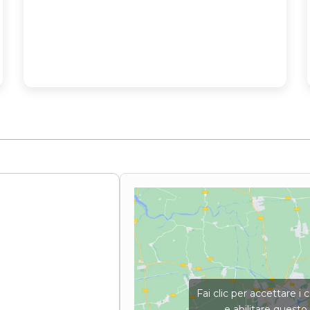
Fai clic per accettare i
e abilitare quest