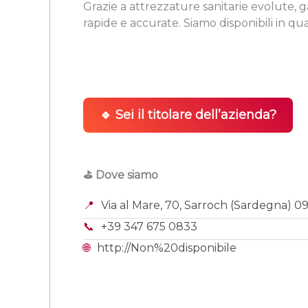
Grazie a attrezzature sanitarie evolute, 
rapide e accurate. Siamo disponibili in qu
🔹 Sei il titolare dell’azienda?
⛳ Dove siamo
📍
Via al Mare, 70, Sarroch (Sardegna) 0
📞
+39 347 675 0833
🌐
http://Non%20disponibile