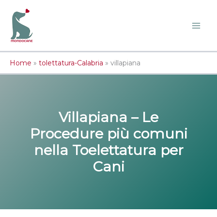
Vai
al
contenuto
Home
»
tolettatura-Calabria
»
villapiana
Villapiana – Le
Procedure più comuni
nella Toelettatura per
Cani