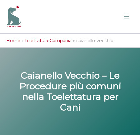
Vai
al
contenuto
Home
»
tolettatura-Campania
»
caianello-vecchio
Caianello Vecchio – Le
Procedure più comuni
nella Toelettatura per
Cani