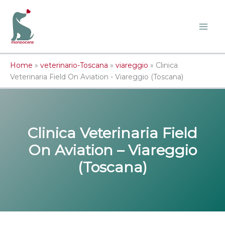
Vai
al
contenuto
Home
»
veterinario-Toscana
»
viareggio
»
Clinica
Veterinaria Field On Aviation - Viareggio (Toscana)
Clinica Veterinaria Field
On Aviation – Viareggio
(Toscana)