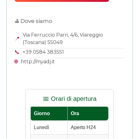
⛳ Dove siamo
Via Ferruccio Parri, 4/6, Viareggio
📍
(Toscana) 55049
📞
+39 0584 383551
🌐
http://myadj.it
📅 Orari di apertura
Giorno
Ora
Lunedì
Aperto H24