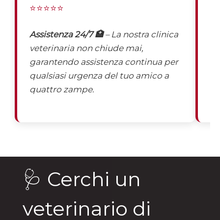
⭐⭐⭐⭐⭐
⭐
Assistenza 24/7 🏥
– La nostra clinica
St
veterinaria non chiude mai,
pe
garantendo assistenza continua per
ag
qualsiasi urgenza del tuo amico a
ec
quattro zampe.
🩺 Cerchi un
veterinario di