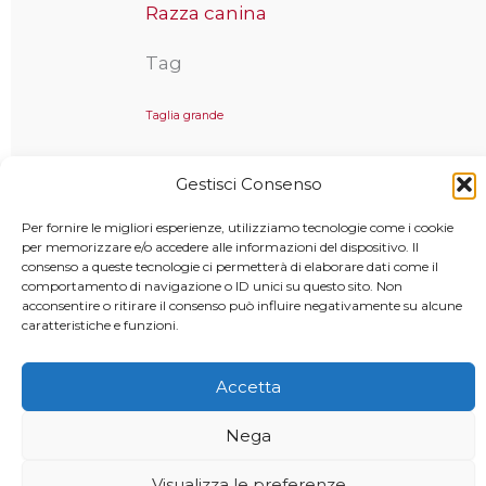
Razza canina
Tag
Taglia grande
Gestisci Consenso
Copyright © 2025 MondoCane.Top - Tutti i diritti sono
Per fornire le migliori esperienze, utilizziamo tecnologie come i cookie
per memorizzare e/o accedere alle informazioni del dispositivo. Il
riservati
consenso a queste tecnologie ci permetterà di elaborare dati come il
comportamento di navigazione o ID unici su questo sito. Non
acconsentire o ritirare il consenso può influire negativamente su alcune
caratteristiche e funzioni.
Accetta
Nega
Visualizza le preferenze