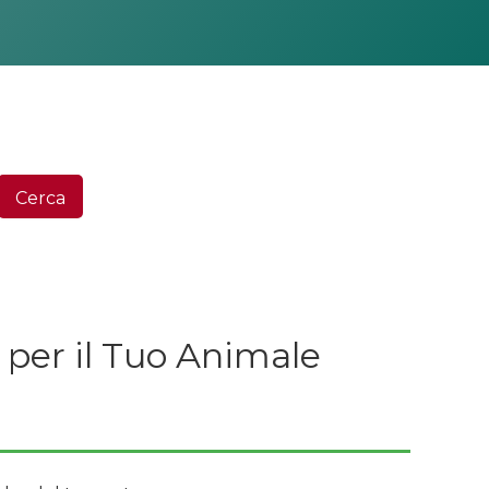
Ce
Cerca
 per il Tuo Animale