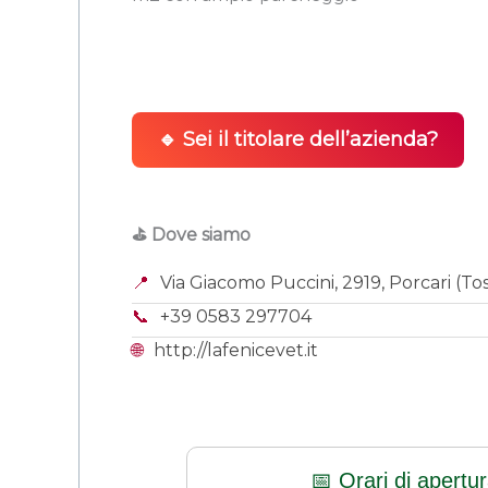
🔹 Sei il titolare dell’azienda?
⛳ Dove siamo
📍
Via Giacomo Puccini, 2919, Porcari (To
📞
+39 0583 297704
🌐
http://lafenicevet.it
📅 Orari di apertu