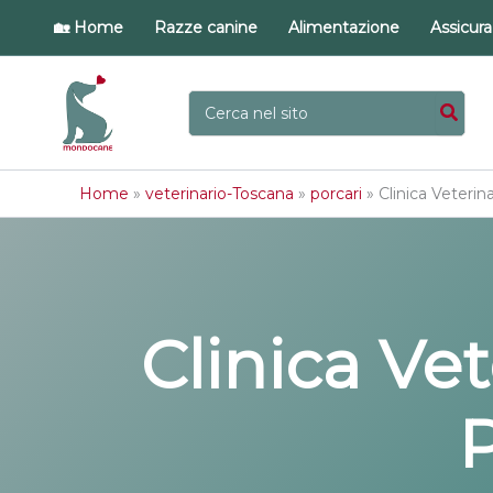
Vai
🏡 Home
Razze canine
Alimentazione
Assicur
al
contenuto
Ricerca
per:
Home
»
veterinario-Toscana
»
porcari
»
Clinica Veterin
Clinica Ve
P