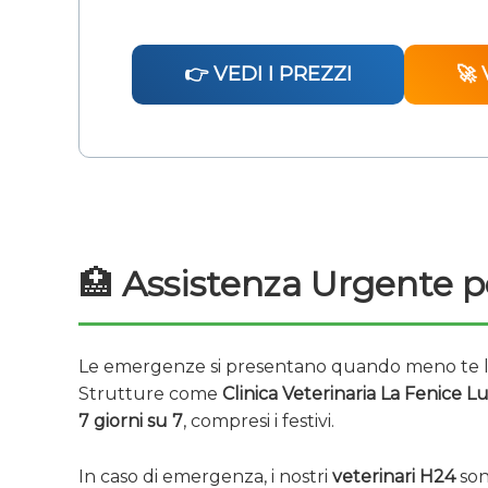
👉 VEDI I PREZZI
🚀 
🏥
Assistenza Urgente p
Le emergenze si presentano quando meno te lo 
Strutture come
Clinica Veterinaria La Fenice L
7 giorni su 7
, compresi i festivi.
In caso di emergenza, i nostri
veterinari H24
son