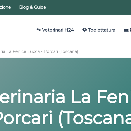
azione
Blog & Guide
🐾 Veterinari H24
🐶 Toelettatura
🏡 
aria La Fenice Lucca - Porcari (Toscana)
terinaria La Fen
orcari (Toscan