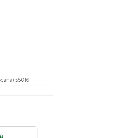
scana) 55016
ra