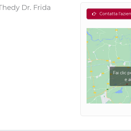
 Thedy Dr. Frida
Contatta l’azie
Fai clic 
e a