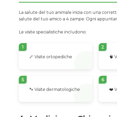
La salute del tuo animale inizia con una corret
salute del tuo amico a 4 zampe. Ogni appuntamen
Le visite specialistiche includono:
1
2
🦴 Visite ortopediche
🧠 
5
6
🐾 Visite dermatologiche
❤️ 