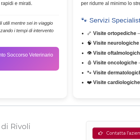
rapidi e mirati.
per ridurre al minimo lo st
🐾 Servizi Specialist
i utili mentre sei in viaggio
zzando i tempi di intervento
🦴
Visite ortopediche
–
🧠
Visite neurologiche
👁️
Visite oftalmologic
nto Soccorso Veterinario
🩸
Visite oncologiche
–
🐾
Visite dermatologic
❤️
Visite cardiologich
di Rivoli
Contatta l’azie