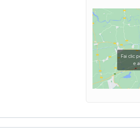
Fai clic 
e a