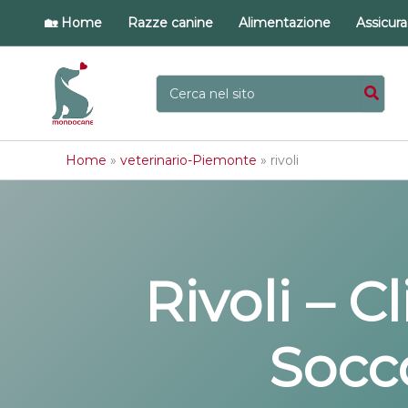
Vai
🏡 Home
Razze canine
Alimentazione
Assicur
al
contenuto
Ricerca
per:
Home
»
veterinario-Piemonte
»
rivoli
Rivoli – C
Socc