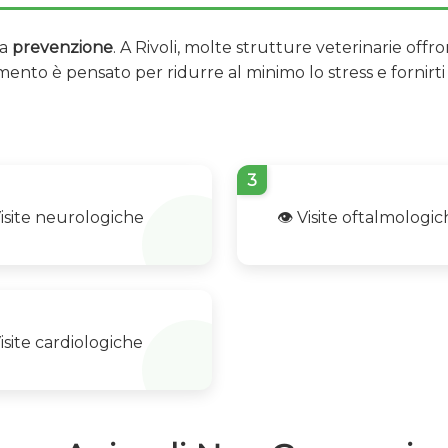
ta
prevenzione
. A Rivoli, molte strutture veterinarie offr
to è pensato per ridurre al minimo lo stress e fornirti 
3
Visite neurologiche
👁️ Visite oftalmologi
Visite cardiologiche