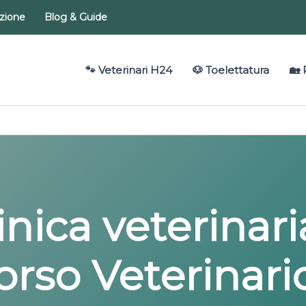
azione
Blog & Guide
🐾 Veterinari H24
🐶 Toelettatura
🏡 
linica veterinar
orso Veterinari