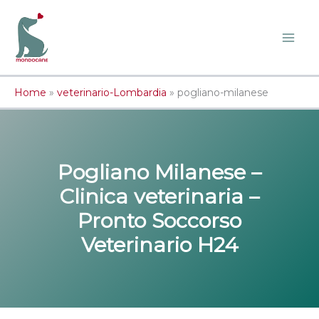
Vai
al
contenuto
Home
»
veterinario-Lombardia
»
pogliano-milanese
Pogliano Milanese –
Clinica veterinaria –
Pronto Soccorso
Veterinario H24