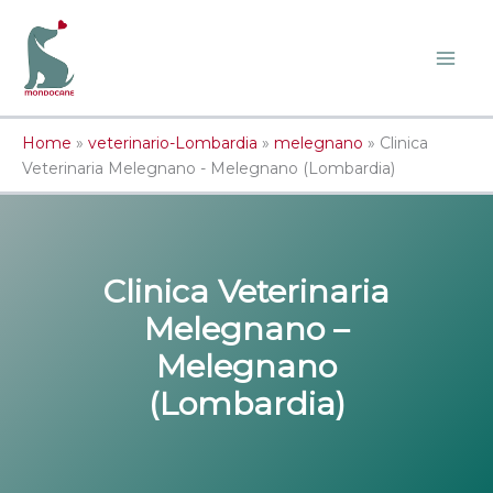
Vai
al
contenuto
Home
»
veterinario-Lombardia
»
melegnano
»
Clinica
Veterinaria Melegnano - Melegnano (Lombardia)
Clinica Veterinaria
Melegnano –
Melegnano
(Lombardia)