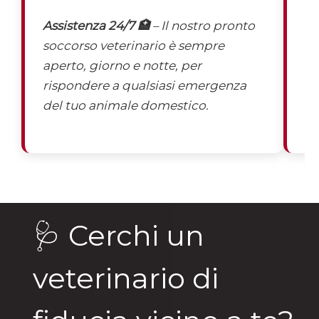
Assistenza 24/7 🏥
– Il nostro pronto
St
soccorso veterinario è sempre
pe
aperto, giorno e notte, per
ag
rispondere a qualsiasi emergenza
ec
del tuo animale domestico.
🩺 Cerchi un
veterinario di