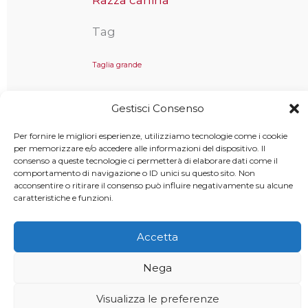
Tag
Taglia grande
Gestisci Consenso
Copyright © 2025 MondoCane.Top - Tutti i diritti sono
Per fornire le migliori esperienze, utilizziamo tecnologie come i cookie
per memorizzare e/o accedere alle informazioni del dispositivo. Il
riservati
consenso a queste tecnologie ci permetterà di elaborare dati come il
comportamento di navigazione o ID unici su questo sito. Non
acconsentire o ritirare il consenso può influire negativamente su alcune
caratteristiche e funzioni.
Accetta
Nega
Visualizza le preferenze