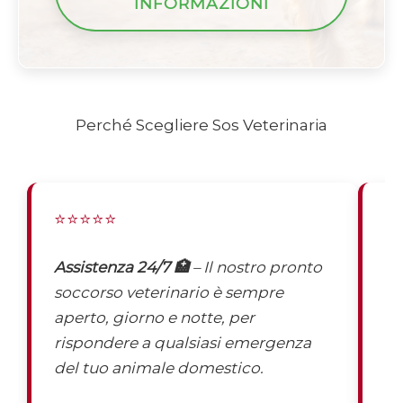
INFORMAZIONI
Perché Scegliere Sos Veterinaria
⭐⭐⭐⭐⭐
⭐
Assistenza 24/7 🏥
– Il nostro pronto
St
soccorso veterinario è sempre
ve
aperto, giorno e notte, per
sp
rispondere a qualsiasi emergenza
es
del tuo animale domestico.
em