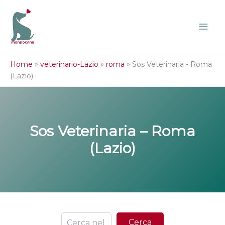
Vai
al
contenuto
Home
»
veterinario-Lazio
»
roma
»
Sos Veterinaria - Roma
(Lazio)
Sos Veterinaria – Roma
(Lazio)
Ce
Cerca