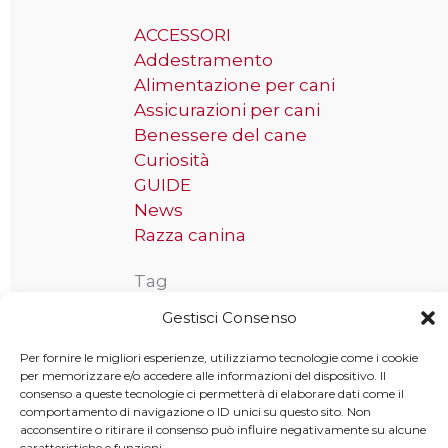
ACCESSORI
Addestramento
Alimentazione per cani
Assicurazioni per cani
Benessere del cane
Curiosità
GUIDE
News
Razza canina
Tag
Gestisci Consenso
Taglia grande
Per fornire le migliori esperienze, utilizziamo tecnologie come i cookie
per memorizzare e/o accedere alle informazioni del dispositivo. Il
consenso a queste tecnologie ci permetterà di elaborare dati come il
comportamento di navigazione o ID unici su questo sito. Non
Copyright © 2025 MondoCane.Top - Tutti i diritti sono
acconsentire o ritirare il consenso può influire negativamente su alcune
caratteristiche e funzioni.