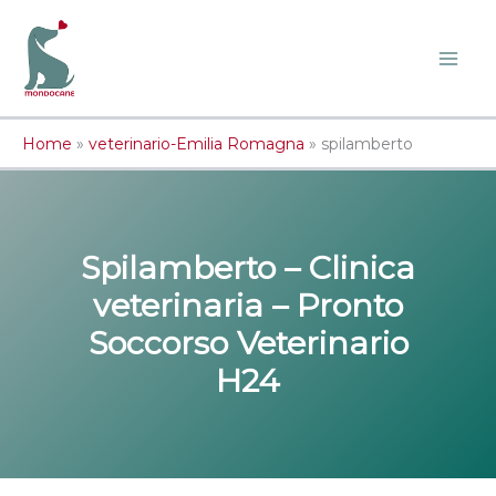
Vai
al
contenuto
Home
»
veterinario-Emilia Romagna
»
spilamberto
Spilamberto – Clinica
veterinaria – Pronto
Soccorso Veterinario
H24