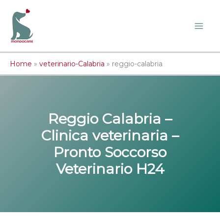
Vai
al
contenuto
Home
»
veterinario-Calabria
»
reggio-calabria
Reggio Calabria –
Clinica veterinaria –
Pronto Soccorso
Veterinario H24