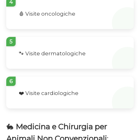
4
🩸 Visite oncologiche
5
🐾 Visite dermatologiche
6
❤️ Visite cardiologiche
🐇
Medicina e Chirurgia per
Animali Non Convenzionali
: