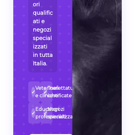
ori
qualific
ati e
negozi
special
izzati
in tutta
Italia.
Veterinari
Toelettature
✓
✓
e cliniche
certificate
Educatori
Negozi
✓
✓
professionisti
specializzati