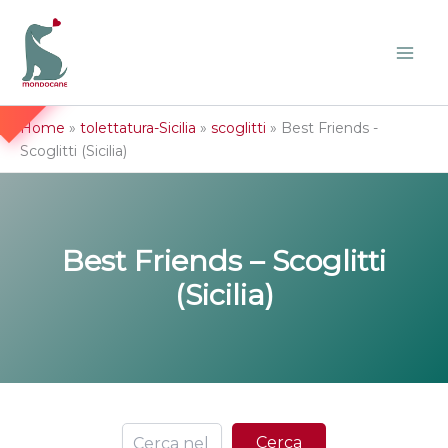
Vai
M
O
N
D
O
C
A
N
al
E
contenuto
Home
»
tolettatura-Sicilia
»
scoglitti
»
Best Friends -
Scoglitti (Sicilia)
Best Friends – Scoglitti
(Sicilia)
Ce
Cerca