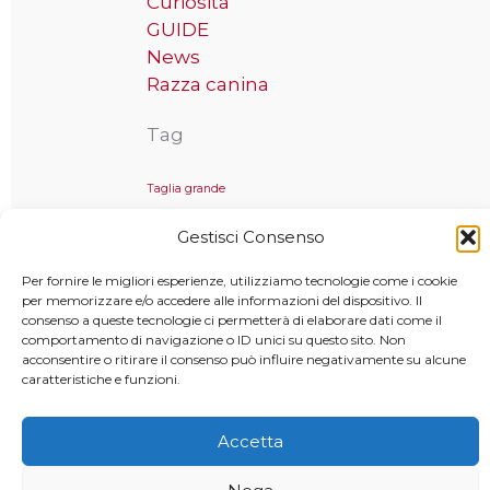
Curiosità
GUIDE
News
Razza canina
Tag
Taglia grande
Gestisci Consenso
Per fornire le migliori esperienze, utilizziamo tecnologie come i cookie
Copyright © 2025 MondoCane.Top - Tutti i diritti sono
per memorizzare e/o accedere alle informazioni del dispositivo. Il
consenso a queste tecnologie ci permetterà di elaborare dati come il
riservati
comportamento di navigazione o ID unici su questo sito. Non
acconsentire o ritirare il consenso può influire negativamente su alcune
caratteristiche e funzioni.
Accetta