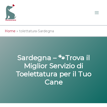
Vai
al
contenuto
Home
»
tolettatura-Sardegna
Sardegna – 🐾Trova il
Miglior Servizio di
Toelettatura per il Tuo
Cane