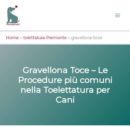
Vai
al
contenuto
Home
»
tolettatura-Piemonte
»
gravellona-toce
Gravellona Toce – Le
Procedure più comuni
nella Toelettatura per
Cani