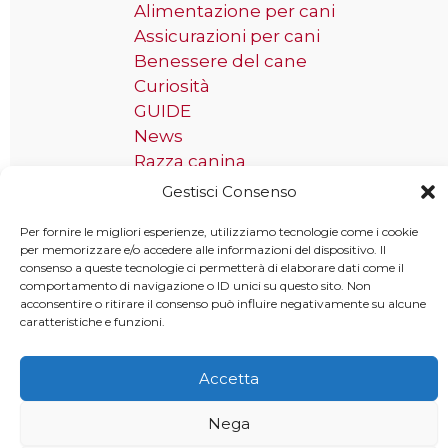
Alimentazione per cani
Assicurazioni per cani
Benessere del cane
Curiosità
GUIDE
News
Razza canina
Gestisci Consenso
Tag
Per fornire le migliori esperienze, utilizziamo tecnologie come i cookie
per memorizzare e/o accedere alle informazioni del dispositivo. Il
Taglia grande
consenso a queste tecnologie ci permetterà di elaborare dati come il
comportamento di navigazione o ID unici su questo sito. Non
acconsentire o ritirare il consenso può influire negativamente su alcune
caratteristiche e funzioni.
Copyright © 2025 MondoCane.Top - Tutti i diritti sono
Accetta
riservati
Nega