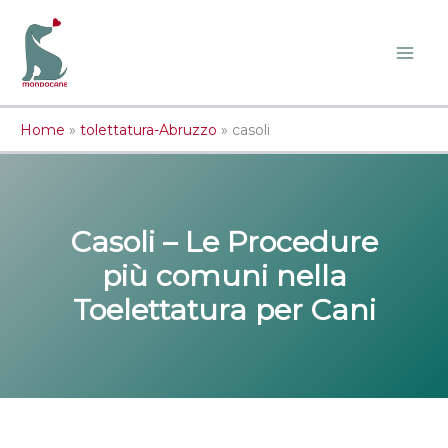
Vai
al
contenuto
Home
»
tolettatura-Abruzzo
»
casoli
Casoli – Le Procedure
più comuni nella
Toelettatura per Cani