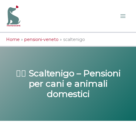
Vai
al
contenuto
Home
»
pensioni-veneto
»
scaltenigo
🐕‍🦺 Scaltenigo – Pensioni
per cani e animali
domestici