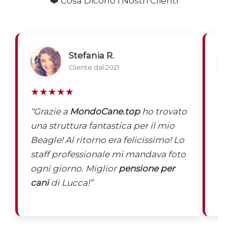
❤️ Cosa Dicono i Nostri Clienti
Stefania R.
Cliente dal 2021
★★★★★
★
“Grazie a
MondoCane.top
ho trovato
“
Q
una struttura fantastica per il mio
di
Beagle! Al ritorno era felicissimo! Lo
M
staff professionale mi mandava foto
ra
ogni giorno. Miglior
pensione per
Pa
cani
di Lucca!”
ed