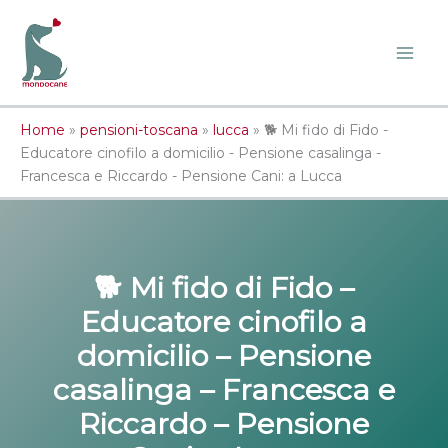
Vai
al
contenuto
Home
»
pensioni-toscana
»
lucca
»
🐕 Mi fido di Fido -
Educatore cinofilo a domicilio - Pensione casalinga -
Francesca e Riccardo - Pensione Cani: a Lucca
🐕 Mi fido di Fido –
Educatore cinofilo a
domicilio – Pensione
casalinga – Francesca e
Riccardo –
Pensione