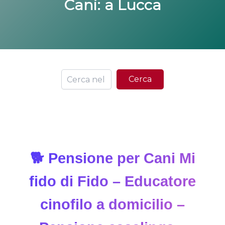
Cani
: a Lucca
Ce
Cerca
🐕 Pensione per Cani Mi
fido di Fido – Educatore
cinofilo a domicilio –