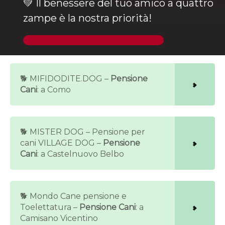
💚 Il benessere del tuo amico a quattro
zampe è la nostra priorità!
🐶 Trova un veterinario ora
🐕 MIFIDODITE.DOG –
Pensione
Cani
: a Como
🐕 MISTER DOG – Pensione per
cani VILLAGE DOG –
Pensione
Cani
: a Castelnuovo Belbo
🐕 Mondo Cane pensione e
Toelettatura –
Pensione Cani
: a
Camisano Vicentino