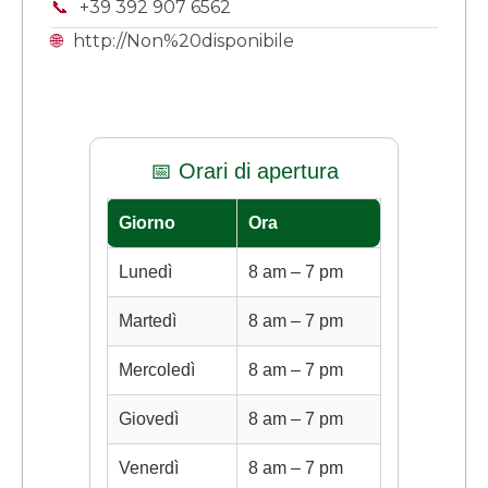
📞
+39 392 907 6562
🌐
http://Non%20disponibile
📅 Orari di apertura
Giorno
Ora
Lunedì
8 am – 7 pm
Martedì
8 am – 7 pm
Mercoledì
8 am – 7 pm
Giovedì
8 am – 7 pm
Venerdì
8 am – 7 pm