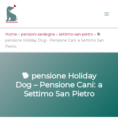
Vai
al
contenuto
Home
»
pensioni-sardegna
»
settimo-san-pietro
»
🐕
pensione Holiday Dog - Pensione Cani: a Settimo San
Pietro
🐕 pensione Holiday
Dog –
Pensione Cani
: a
Settimo San Pietro