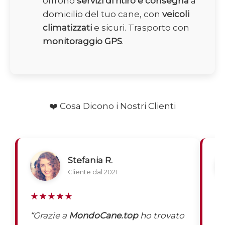
offrono
servizi di ritiro e consegna
a
domicilio del tuo cane, con
veicoli
climatizzati
e sicuri. Trasporto con
monitoraggio GPS
.
❤️ Cosa Dicono i Nostri Clienti
Stefania R.
Cliente dal 2021
★★★★★
★
“Grazie a
MondoCane.top
ho trovato
“
Q