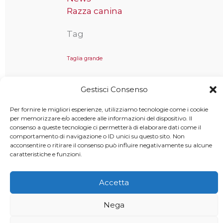
Razza canina
Tag
Taglia grande
Gestisci Consenso
Copyright © 2025 MondoCane.Top - Tutti i diritti sono
Per fornire le migliori esperienze, utilizziamo tecnologie come i cookie
per memorizzare e/o accedere alle informazioni del dispositivo. Il
riservati
consenso a queste tecnologie ci permetterà di elaborare dati come il
comportamento di navigazione o ID unici su questo sito. Non
acconsentire o ritirare il consenso può influire negativamente su alcune
caratteristiche e funzioni.
Accetta
Nega