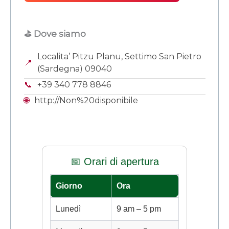
⛳ Dove siamo
Localita’ Pitzu Planu, Settimo San Pietro
📍
(Sardegna) 09040
📞
+39 340 778 8846
🌐
http://Non%20disponibile
📅 Orari di apertura
Giorno
Ora
Lunedì
9 am – 5 pm