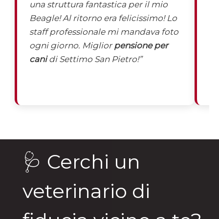
una struttura fantastica per il mio
di
Beagle! Al ritorno era felicissimo! Lo
M
staff professionale mi mandava foto
ra
ogni giorno. Miglior
pensione per
Pa
cani
di Settimo San Pietro!”
ed
🩺 Cerchi un
veterinario di