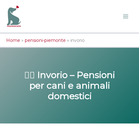
Vai
al
contenuto
Home
»
pensioni-piemonte
»
invorio
🐕‍🦺 Invorio – Pensioni
per cani e animali
domestici