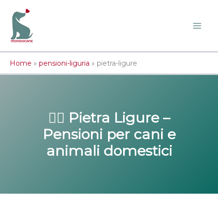
Vai
al
contenuto
Home
»
pensioni-liguria
»
pietra-ligure
🐕‍🦺 Pietra Ligure –
Pensioni per cani e
animali domestici