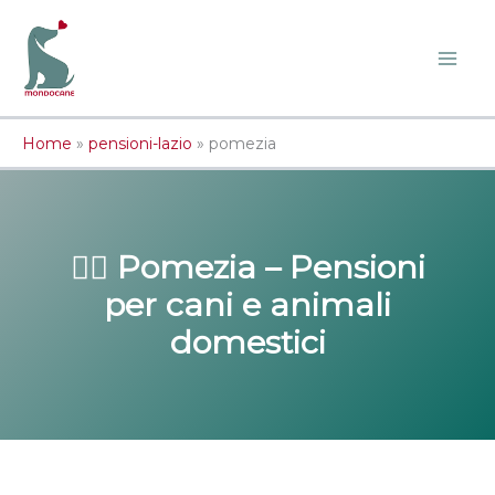
Vai
al
contenuto
Home
»
pensioni-lazio
»
pomezia
🐕‍🦺 Pomezia – Pensioni
per cani e animali
domestici