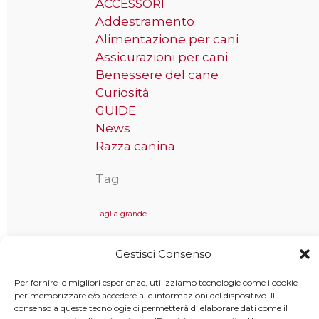
ACCESSORI
Addestramento
Alimentazione per cani
Assicurazioni per cani
Benessere del cane
Curiosità
GUIDE
News
Razza canina
Tag
Taglia grande
Gestisci Consenso
Per fornire le migliori esperienze, utilizziamo tecnologie come i cookie
Copyright © 2025 MondoCane.Top - Tutti i diritti sono
per memorizzare e/o accedere alle informazioni del dispositivo. Il
riservati
consenso a queste tecnologie ci permetterà di elaborare dati come il