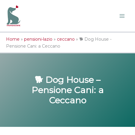
Vai
al
contenuto
Home
»
pensioni-lazio
»
ceccano
»
🐕 Dog House -
Pensione Cani: a Ceccano
🐕 Dog House –
Pensione Cani
: a
Ceccano