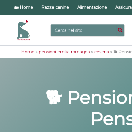
Vai
🏡 Home
Razze canine
Alimentazione
Assicur
al
contenuto
Ricerca
per:
Home
»
pensioni-emilia-romagna
»
cesena
»
🐕 Pensio
🐕 Pension
Pens