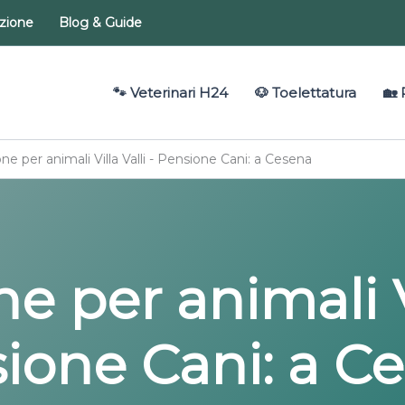
azione
Blog & Guide
🐾 Veterinari H24
🐶 Toelettatura
🏡 
ne per animali Villa Valli - Pensione Cani: a Cesena
e per animali Vi
ione Cani
: a C