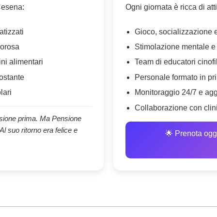
 Cesena:
Ogni giornata è ricca di att
atizzati
Gioco, socializzazione 
igorosa
Stimolazione mentale e a
ini alimentari
Team di educatori cinofili
ostante
Personale formato in pr
lari
Monitoraggio 24/7 e agg
Collaborazione con clini
ensione prima. Ma Pensione
Al suo ritorno era felice e
🌟 Prenota oggi