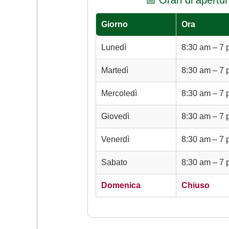
📅 Orari di apertu
Giorno
Ora
Lunedì
8:30 am – 7
Martedì
8:30 am – 7
Mercoledì
8:30 am – 7
Giovedì
8:30 am – 7
Venerdì
8:30 am – 7
Sabato
8:30 am – 7
Domenica
Chiuso