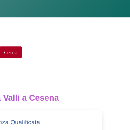
Ce
Cerca
 Valli a Cesena
enza Qualificata