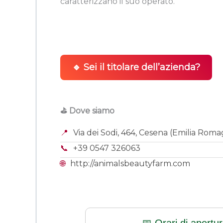
caratterizzano il suo operato.
🔹 Sei il titolare dell’azienda?
⛳ Dove siamo
📍
Via dei Sodi, 464, Cesena (Emilia Rom
📞
+39 0547 326063
🌐
http://animalsbeautyfarm.com