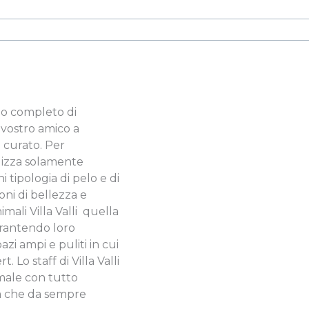
io completo di
 vostro amico a
 curato. Per
ilizza solamente
i tipologia di pelo e di
oni di bellezza e
ali Villa Valli  quella
garantendo loro
zi ampi e puliti in cui
. Lo staff di Villa Valli
imale con tutto
za che da sempre