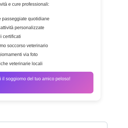
ività e cure professionali:
e passeggiate quotidiane
ttività personalizzate
 certificati
imo soccorso veterinario
iornamenti via foto
che veterinarie locali
 il soggiorno del tuo amico peloso!