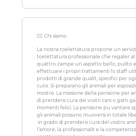
👨‍⚖️ Chi siamo
La nostra toelettatura propone un serviz
toelettatura professionale che regaler al
quattro zampe un aspetto bello, pulito e
effettuare i propri trattamenti lo staff ut
prodotti di grande qualit, specifici per ogn
cute. Si preparano gli animali per esposizi
mostre. La missione della pensione per anim
di prendersi cura dei vostri cani o gatti 
momenti felici. La pensione pu vantare spa
gli animali possono muoversi in totale libert
 in grado di prendersi cura del vostro an
l’amore, la professionalit e la competen