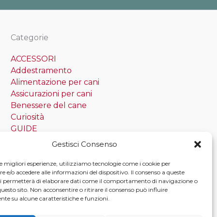
Categorie
ACCESSORI
Addestramento
Alimentazione per cani
Assicurazioni per cani
Benessere del cane
Curiosità
GUIDE
News
Gestisci Consenso
Razza canina
le migliori esperienze, utilizziamo tecnologie come i cookie per
e/o accedere alle informazioni del dispositivo. Il consenso a queste
Tag
ci permetterà di elaborare dati come il comportamento di navigazione o
questo sito. Non acconsentire o ritirare il consenso può influire
Taglia grande
te su alcune caratteristiche e funzioni.