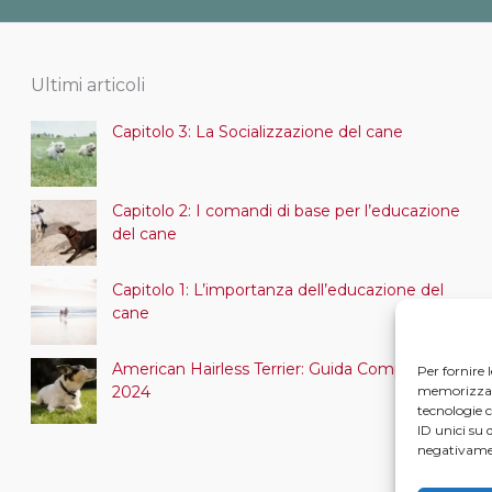
Ultimi articoli
Capitolo 3: La Socializzazione del cane
Capitolo 2: I comandi di base per l’educazione
del cane
Capitolo 1: L’importanza dell’educazione del
cane
American Hairless Terrier: Guida Completa
Per fornire 
memorizzare 
2024
tecnologie 
ID unici su 
negativamen