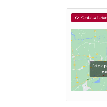
Contatta l’azie
Fai clic 
e a