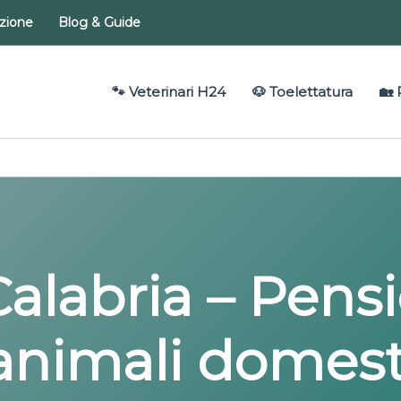
azione
Blog & Guide
🐾 Veterinari H24
🐶 Toelettatura
🏡 
 Calabria – Pens
animali domest