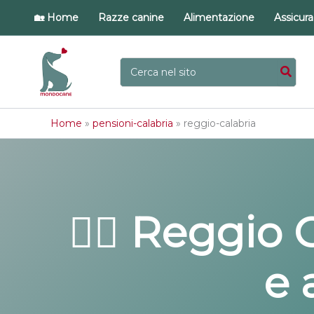
Vai
🏡 Home
Razze canine
Alimentazione
Assicur
al
contenuto
Ricerca
per:
Home
»
pensioni-calabria
»
reggio-calabria
🐕‍🦺 Reggio
e 