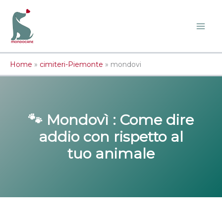
Vai
al
contenuto
Home
»
cimiteri-Piemonte
»
mondovi
🐾 Mondovì : Come dire
addio con rispetto al
tuo animale